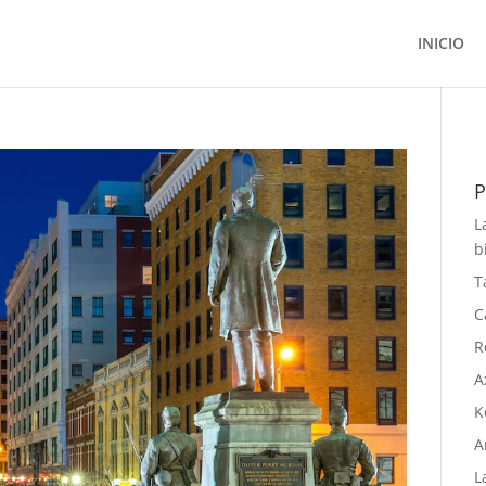
INICIO
P
L
b
T
C
R
A
K
A
L