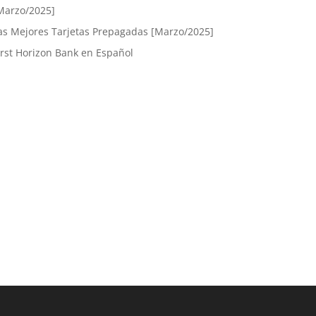
Marzo/2025]
as Mejores Tarjetas Prepagadas [Marzo/2025]
irst Horizon Bank en Español