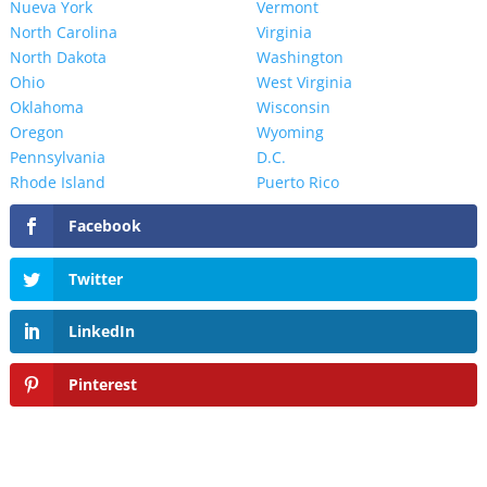
Nueva York
Vermont
North Carolina
Virginia
North Dakota
Washington
Ohio
West Virginia
Oklahoma
Wisconsin
Oregon
Wyoming
Pennsylvania
D.C.
Rhode Island
Puerto Rico
Facebook
Twitter
LinkedIn
Pinterest