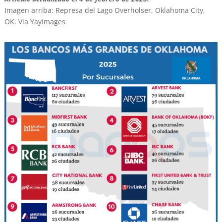
Imagen arriba: Represa del Lago Overholser, Oklahoma City,
OK. Via YayImages