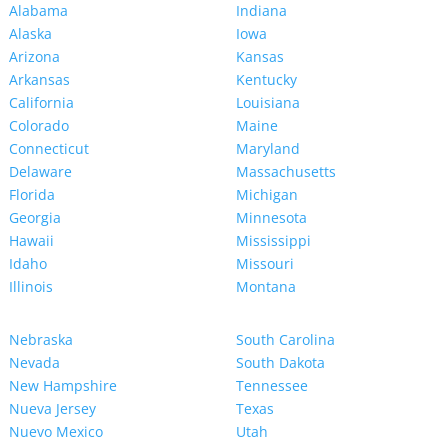
Alabama
Indiana
Alaska
Iowa
Arizona
Kansas
Arkansas
Kentucky
California
Louisiana
Colorado
Maine
Connecticut
Maryland
Delaware
Massachusetts
Florida
Michigan
Georgia
Minnesota
Hawaii
Mississippi
Idaho
Missouri
Illinois
Montana
Nebraska
South Carolina
Nevada
South Dakota
New Hampshire
Tennessee
Nueva Jersey
Texas
Nuevo Mexico
Utah