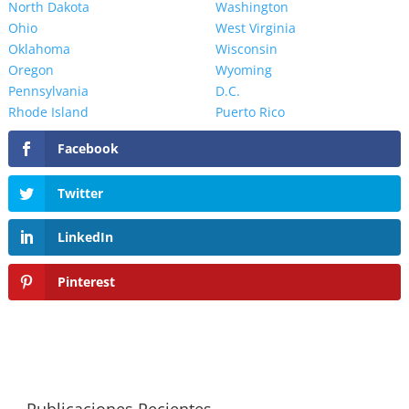
North Dakota
Washington
Ohio
West Virginia
Oklahoma
Wisconsin
Oregon
Wyoming
Pennsylvania
D.C.
Rhode Island
Puerto Rico
Facebook
Twitter
LinkedIn
Pinterest
Publicaciones Recientes