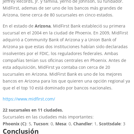
Jeffrey Records, Jr. y familia, yerno de Johnson, su fundador.
MidFirst, ademas de ser uno de los bancos más grandes de
Arizona, tiene cerca de 80 sucursales en cinco estados.
En el estado de
Arizona
, MidFirst Bank estableció su primera
sucursal en el 2004 en la ciudad de Phoenix. En 2009, MidFirst
adquirió a Community Bank of Arizona y a Union Bank of
Arizona ya que estas dos instituciones habían sido declaradas
insolventes por el FDIC, los reguladores federales. Ambas
compañías tenían sus oficinas centrales en Phoenix. Antes de
esta adquisición, MidFirst ya contaba con cerca de 20
sucursales en Arizona. MidFirst Bank es uno de los mejores
bancos en Arizona para los que quieren una opción regional ya
que el el top 10 está dominado por bancos nacionales.
https://www.midfirst.com/
22 sucursales en 11 ciudades.
Sucursales en las ciudades más importantes:
Phoenix (C)
: 5,
Tucson
: 0,
Mesa
: 0,
Chandler
: 1,
Scottsdale
: 3
Conclusión