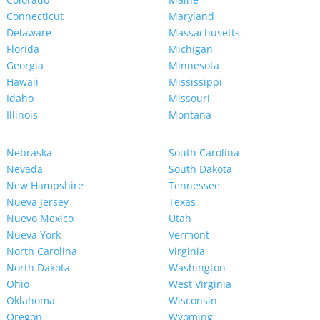
Connecticut
Maryland
Delaware
Massachusetts
Florida
Michigan
Georgia
Minnesota
Hawaii
Mississippi
Idaho
Missouri
Illinois
Montana
Nebraska
South Carolina
Nevada
South Dakota
New Hampshire
Tennessee
Nueva Jersey
Texas
Nuevo Mexico
Utah
Nueva York
Vermont
North Carolina
Virginia
North Dakota
Washington
Ohio
West Virginia
Oklahoma
Wisconsin
Oregon
Wyoming