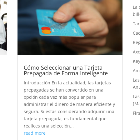
La 
bil
Tar
Cad
Reg
Axo
Key
Cómo Seleccionar una Tarjeta
Ame
Prepagada de Forma Inteligente
Las
Introducción En la actualidad, las tarjetas
Anu
prepagadas se han convertido en una
Las
opción cada vez más popular para
[Ma
administrar el dinero de manera eficiente y
.
segura. Si estás considerando adquirir una
Fir
tarjeta prepagada, es fundamental que
realices una selección...
read more